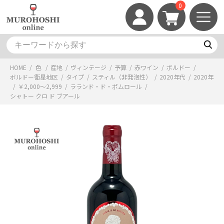
0
HOME
/
色
/
産地
/
ヴィンテージ
/
予算
/
赤ワイン
/
ボルドー
/
ボルドー衛星地区
/
タイプ
/
スティル（非発泡性）
/
2020年代
/
2020年
/
￥2,000～2,999
/
ラランド・ド・ポムロール
/
シャトー クロ ド ブアール