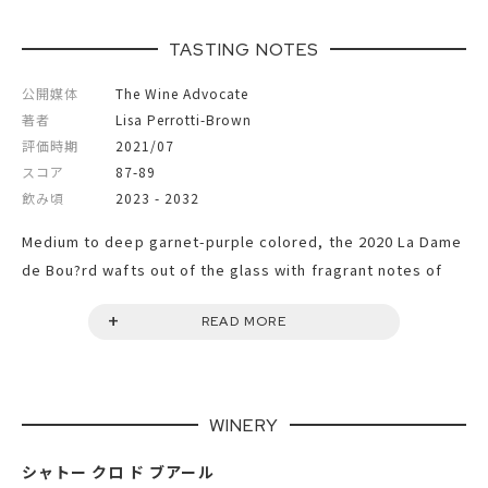
輸入元
当店直輸入
TASTING NOTES
公開媒体
The Wine Advocate
著者
Lisa Perrotti-Brown
評価時期
2021/07
スコア
87-89
飲み頃
2023 - 2032
Medium to deep garnet-purple colored, the 2020 La Dame
de Bou?rd wafts out of the glass with fragrant notes of
lavender and roses over a core of stewed plums, dried
READ MORE
mulberries and woodsmoke. The medium-bodied palate
has a chewy texture and impressive freshness supporting
the savory flavors, finishing with an invigorating lift.
WINERY
シャトー クロ ド ブアール