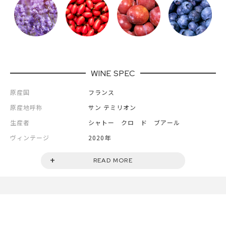
WINE SPEC
原産国
フランス
原産地呼称
サン テミリオン
生産者
シャトー クロ ド ブアール
ヴィンテージ
2020年
セパージュ
メルロー60％/カベルネ・フラン30％/カベ
READ MORE
ルネ・ソーヴィニョン10％
容量
750ml
タイプ
スティル
色
赤
ボディ
ミディアムボディ