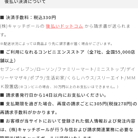
後払い決済について
■ 決済手数料：税込330円
(株)キャッチボールの
後払いドットコム
から請求書が送られま
す。
※配送状況によっては商品より先に請求書が届く場合がございます。
■ ご利用になれるコンビニエンスストア（全7社、全国55,000店
舗以上）
セブン-イレブン/ローソン/ファミリーマート/ミニストップ/デイ
リーヤマザキ/ポプラ/生活彩家/くらしハウス/スリーエイト/ＭＭ
Ｋ設置店
(※コンビニの場合、30万円以上のお支払いはできません。）
■ 請求書発行日から14日以内にお支払いください。
■ 支払期限を過ぎた場合、再度の請求ごとに305円(税抜278円)の
再請求手数料がかかります。
■ お客様が当サイトにおいて登録された個人情報および発注内容
は、(株)キャッチボールが行う与信および請求関連業務に必要な
範囲で(株)キャッチボールに提供いたします。