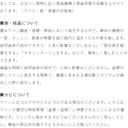
ましては、なるべく現物に近い商品画像と商品状態の記載を心がけて
おります。（ラベル・瓶・液面の状態等）
■澱・結晶について
澱はワイン醸造・発酵・熟成において発生するもので、酵母や葡萄の
一部、タンニン、色素が時間を経て瓶内に溜まったもの等を指します。
自然由来の成分ですので、人体に影響はございません。「数日瓶を縦
置きする」「デキャンタージュをする」などで、美味しく楽しむことが
できます。
結晶も同様に自然由来の成分で、人体に影響はございません。品質の
良いワインに発生する現象で、葡萄に含まれる酒石酸とカリウムが結
合した際に発生します。
■カビについて
ワインにはコルクやボトルにカビがある場合がございます。こちらは
ワインが適切な熟成環境（温度・湿度）に保管されたことによる付着
物です。ワインから発生するカビではございませんのでご安心くださ
い。開栓の際は布巾等でカビをきれいにふき取ってください。