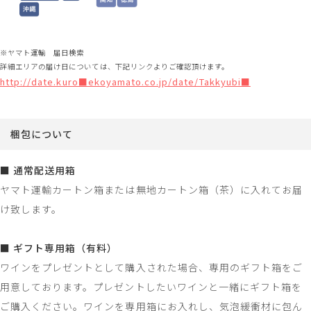
※ヤマト運輸 届日検索
詳細エリアの届け日については、下記リンクよりご確認頂けます。
http://date.kuro■ekoyamato.co.jp/date/Takkyubi■
梱包について
■ 通常配送用箱
ヤマト運輸カートン箱または無地カートン箱（茶）に入れてお届
け致します。
■ ギフト専用箱（有料）
ワインをプレゼントとして購入された場合、専用のギフト箱をご
用意しております。プレゼントしたいワインと一緒にギフト箱を
ご購入ください。ワインを専用箱にお入れし、気泡緩衝材に包ん