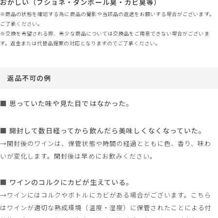
おかしい（ブショネ・ダンボール臭・カビ臭等）
※商品の状態を確認する為に商品の撮影や当該品の返送をお願いする場合がございます。
ご了承ください。
※交換を希望される際、希少な商品については交換品をご用意できない場合がございま
す。返金または代替品提案の対応となりますのでご了承ください。
返品不可の例
■ 思っていた味や見た目ではなかった。
■ 開封して数日経ってから飲んだら美味しくなくなっていた。
→開封後のワインは、保管状態や時間の経過とともに色、香り、味わ
いが変化します。開封後は早めにお飲みください。
■ ワインのコルクにカビが生えている。
→ワインにはコルクやボトルにカビがある場合がございます。こちら
はワインが適切な熟成環境（温度・湿度）に保管されたことによる付