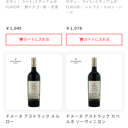
ボディ：
ライト/ミディアムボデ
ボディ：
ライト/ミディアムボデ
ィ
FLAVOR：
野イチゴ・桜・花束
ィ
FLAVOR：
シトラス・メロン・ハ
ーブ
￥1,045
￥1,078
カートに入れる
カートに入れる
ドメーヌ アストラック メル
ドメーヌ アストラック カベ
ロー
ルネ ソーヴィニヨン