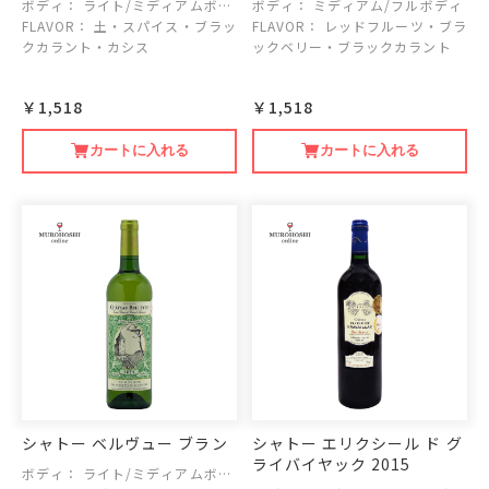
ボディ：
ライト/ミディアムボデ
ボディ：
ミディアム/フルボディ
ィ
FLAVOR：
土・スパイス・ブラッ
FLAVOR：
レッドフルーツ・ブラ
クカラント・カシス
ックベリー・ブラックカラント
￥1,518
￥1,518
カートに入れる
カートに入れる
シャトー ベルヴュー ブラン
シャトー エリクシール ド グ
ライバイヤック 2015
ボディ：
ライト/ミディアムボデ