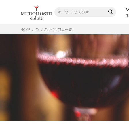
商
HOME
/
色
/
赤ワイン
商品一覧