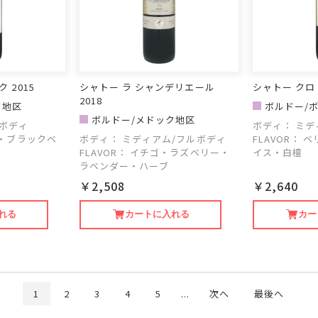
 2015
シャトー ラ シャンデリエール
シャトー クロ 
2018
ク地区
ボルドー/
ボルドー/メドック地区
ボディ
ボディ：
ミデ
・ブラックベ
ボディ：
ミディアム/フルボディ
FLAVOR：
ベ
FLAVOR：
イチゴ・ラズベリー・
イス・白檀
ラベンダー・ハーブ
￥2,508
￥2,640
れる
カートに入れる
カー
1
2
3
4
5
...
次へ
最後へ