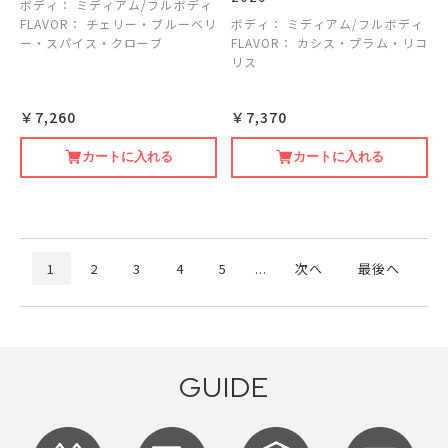
ボディ：
ミディアム/フルボディ
FLAVOR：
チェリー・ブルーベリ
ボディ：
ミディアム/フルボディ
ー・スパイス・クローブ
FLAVOR：
カシス・プラム・リコ
リス
￥7,260
￥7,370
カートに入れる
カートに入れる
1
2
3
4
5
...
次へ
最後へ
GUIDE