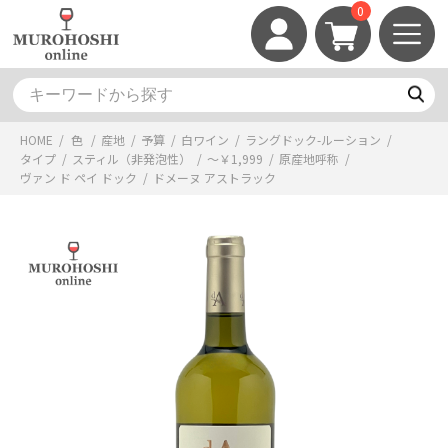
0
HOME
/
色
/
産地
/
予算
/
白ワイン
/
ラングドック-ルーション
/
タイプ
/
スティル（非発泡性）
/
～￥1,999
/
原産地呼称
/
ヴァン ド ペイ ドック
/
ドメーヌ アストラック