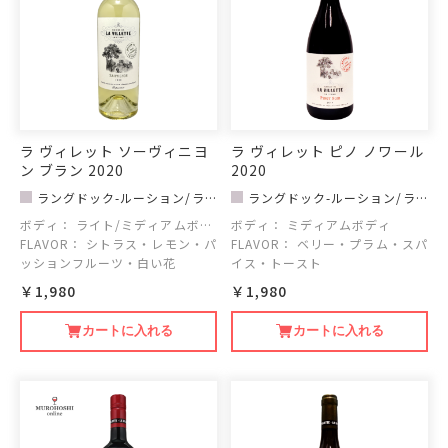
ラ ヴィレット ソーヴィニヨ
ラ ヴィレット ピノ ノワール
ン ブラン 2020
2020
ラングドック-ルーション/ラ
ラングドック-ルーション/ラ
ヴィレット
ヴィレット
ボディ：
ライト/ミディアムボデ
ボディ：
ミディアムボディ
ィ
FLAVOR：
シトラス・レモン・パ
FLAVOR：
ベリー・プラム・スパ
ッションフルーツ・白い花
イス・トースト
￥1,980
￥1,980
カートに入れる
カートに入れる