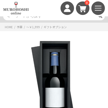
0
HOME
/
予算
/
～￥1,999
/
ギフトオプション