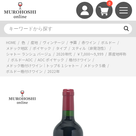
0
HOME
/
色
/
産地
/
ヴィンテージ
/
予算
/
赤ワイン
/
ボルドー
/
メドック地区
/
ポイヤック
/
タイプ
/
スティル（非発泡性）
/
シャトー ランシュ バージュ
/
2020年代
/
￥7,000～9,999
/
原産地呼称
/
ボルドーAOC
/
AOC ポイヤック
/
格付けワイン
/
メドック格付けワイン｜トップ６１シャトー
/
メドック５級
/
ボルドー格付けワイン
/
2022年