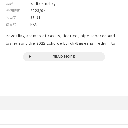
著者
William Kelley
評価時期
2023/04
スコア
89-91
飲み頃
N/A
Revealing aromas of cassis, licorice, pipe tobacco and
loamy soil, the 2022 Echo de Lynch-Bages is medium to
full-bodied, rich and fleshy, with a deep core of fruit and
READ MORE
plenty of chewy tannin. It shares much of the style of the
grand vin this year, and it's one second wine that will
reward a bit of patience.