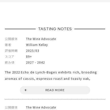
タイプ
スティル
色
赤
ボディ
フルボディ
輸入元
当店直輸入
TASTING NOTES
公開媒体
The Wine Advocate
著者
William Kelley
評価時期
2025/03
スコア
89+
飲み頃
2027 - 2042
The 2022 Echo de Lynch-Bages exhibits rich, brooding
aromas of cassis, espresso roast and toasty oak,
followed by a medium to full-bodied, layered and textural
READ MORE
palate that's chunky and extracted. It will require a bit of
patience.
公開媒体
The Wine Advocate