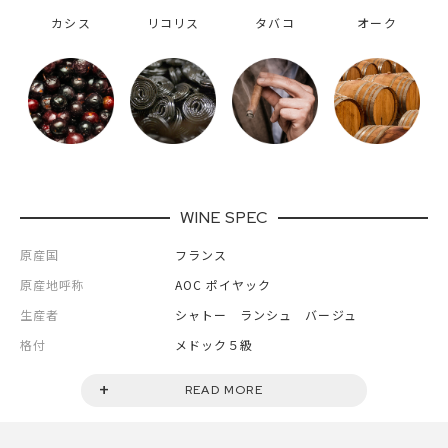
カシス
リコリス
タバコ
オーク
WINE SPEC
原産国
フランス
原産地呼称
AOC ポイヤック
生産者
シャトー ランシュ バージュ
格付
メドック５級
ヴィンテージ
2022年
READ MORE
ランク
セカンドラベル
容量
750ml