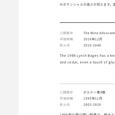
のポテンシャルの高さが伺えます。
公開媒体
The Wine Advocate
評価時期
2016年12月
飲み頃
2016-2040
The 1986 Lynch Bages has a kno
and cedar, even a touch of glyc
but very precise with a fine bea
seems undiminished on the finis
Bages is a 1986 Claret that y
years of age it still has more t
公開媒体
ボルドー第4版
評価時期
1999年11月
飲み頃
2005-2020
1986年は色は暗い紫色で、極