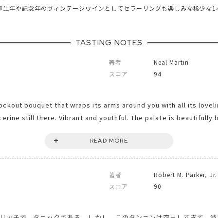
誕生年や記念年のヴィンテージワインとしてセラーリングも楽しみな稀少な1
TASTING NOTES
著者
Neal Martin
スコア
94
ckout bouquet that wraps its arms around you with all its loveli
erine still there. Vibrant and youthful. The palate is beautifully 
d of acidity. You just fall for the harmony of this Lynch Bages, th
READ MORE
h. Is it up there with the 1989 and 1990? Maybe not, but it is not
ou cannot own too much of and as I commented to Jean-Michel Caz
o give. Tasted July 2016.
著者
Robert M. Parker, Jr.
スコア
90
めてリッチで、タニックである。しかし、このタンニンは突出しすぎて、