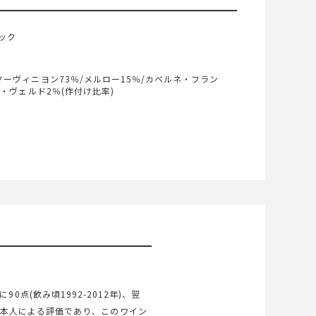
ヤック
ーヴィニヨン73％/メルロー15％/カベルネ・フラン
ィ・ヴェルド2％(作付け比率)
点(飲み頃1992-2012年)、翌
パーカー氏本人による評価であり、このワイン