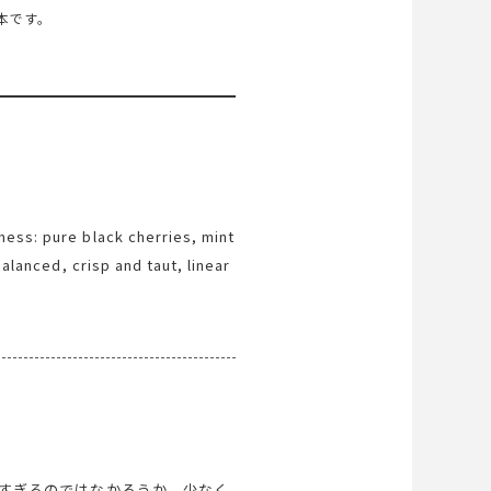
本です。
ness: pure black cherries, mint
balanced, crisp and taut, linear
e intensity of fruit that
 far behind. Frankly this Lynch
es tasting alongside me, at 30
渋すぎるのではなかろうか。少なく