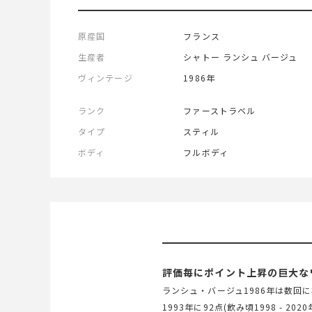
原産国
フランス
生産者
シャトー ランシュ バージュ
ヴィンテージ
1986年
ランク
ファーストラベル
タイプ
スティル
ボディ
フルボディ
評価毎にポイント上昇の巨大な
ランシュ・バージュ1986年は数回に
1993年に92点(飲み頃1998 - 