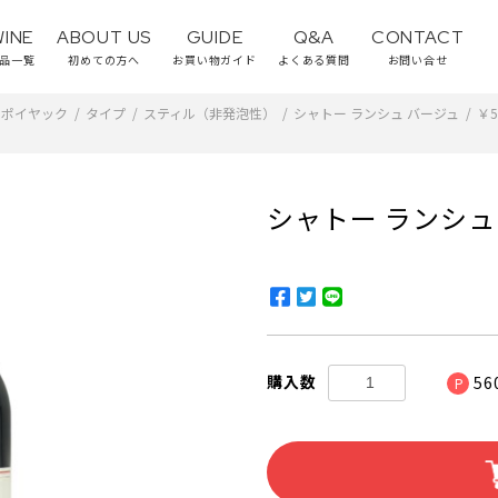
WINE
ABOUT US
GUIDE
Q&A
CONTACT
品一覧
初めての方へ
お買い物ガイド
よくある質問
お問い合せ
ポイヤック
/
タイプ
/
スティル（非発泡性）
/
シャトー ランシュ バージュ
/
￥5
シャトー ランシュ 
購入数
56
P