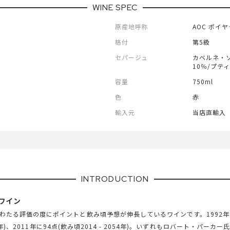
WINE SPEC
原産地呼称
AOC ポイ
格付
第5級
セパージュ
カベルネ・ソ
10％/プテ
容量
750ml
色
赤
輸入元
当店直輸入
INTRODUCTION
ワイン
わたる評価の度にポイントと飲み頃予想が伸長しているワインです。1992年に90
2020年)、2011年に94点(飲み頃2014 - 2054年)。いずれもロバート・