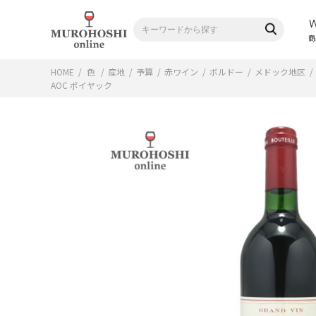
商
HOME
/
色
/
産地
/
予算
/
赤ワイン
/
ボルドー
/
メドック地区
/
AOC ポイヤック