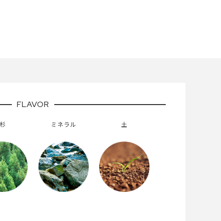
FLAVOR
杉
ミネラル
土