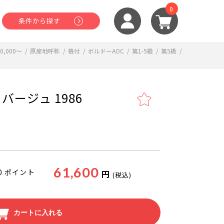
0
条件から探す
0,000～
/
原産地呼称
/
格付
/
ボルドーAOC
/
第1-5級
/
第5級
/
バージュ 1986
61,600
0
ポイント
円
(税込)
カートに入れる