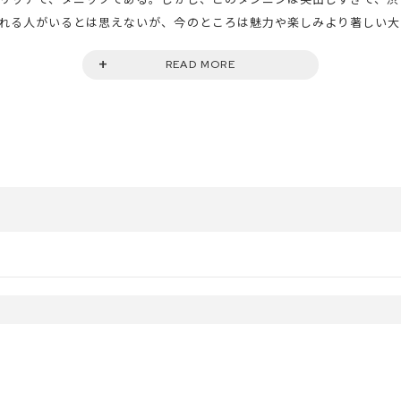
られる人がいるとは思えないが、今のところは魅力や楽しみより著しい
で、飲み頃も近づいているが、いまだ非常に若々しいワインだ。
READ MORE