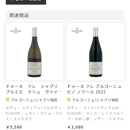
関連商品
ドメーヌ フレ シャブリ
ドメーヌ フレ ブルゴーニュ
プルミエ クリュ ヴァイヨ
ピノ ノワール 2022
ン 2022
ブルゴーニュ/シャブリ地区
ブルゴーニュ/シャブリ地区
ボディ：
ミディアム/フルボディ
ボディ：
ライト/ミディアムボデ
FLAVOR：
レモン・ライム・クル
ィ
FLAVOR：
カシス・レッドフルー
ミ・スイカズラ
ツ・なめし皮・レザー・ミネラル
￥5,500
￥3,080