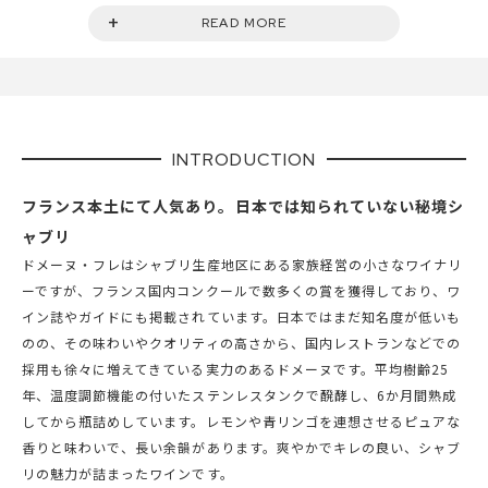
セパージュ
ピノ・ノワール100％
READ MORE
容量
750ml
タイプ
スティル
色
赤
ボディ
ミディアムボディ
INTRODUCTION
輸入元
当店直輸入
コンクール受賞歴
サクラアワード金賞・特別賞
フランス本土にて人気あり。日本では知られていない秘境シ
ャブリ
ドメーヌ・フレはシャブリ生産地区にある家族経営の小さなワイナリ
ーですが、フランス国内コンクールで数多くの賞を獲得しており、ワ
イン誌やガイドにも掲載されています。日本ではまだ知名度が低いも
のの、その味わいやクオリティの高さから、国内レストランなどでの
採用も徐々に増えてきている実力のあるドメーヌです。平均樹齢25
年、温度調節機能の付いたステンレスタンクで醗酵し、6か月間熟成
してから瓶詰めしています。レモンや青リンゴを連想させるピュアな
香りと味わいで、長い余韻があります。爽やかでキレの良い、シャブ
リの魅力が詰まったワインです。