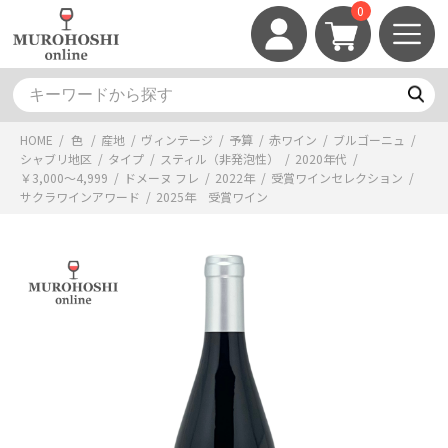
0
HOME
/
色
/
産地
/
ヴィンテージ
/
予算
/
赤ワイン
/
ブルゴーニュ
/
シャブリ地区
/
タイプ
/
スティル（非発泡性）
/
2020年代
/
￥3,000～4,999
/
ドメーヌ フレ
/
2022年
/
受賞ワインセレクション
/
サクラワインアワード
/
2025年 受賞ワイン