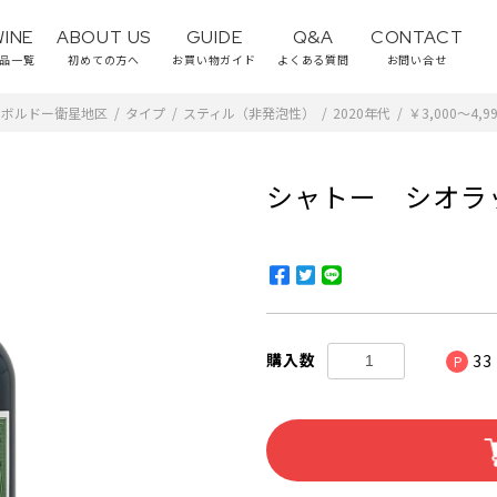
WINE
ABOUT US
GUIDE
Q&A
CONTACT
品一覧
初めての方へ
お買い物ガイド
よくある質問
お問い合せ
ボルドー衛星地区
/
タイプ
/
スティル（非発泡性）
/
2020年代
/
￥3,000～4,9
シャトー シオラッ
購入数
33
P