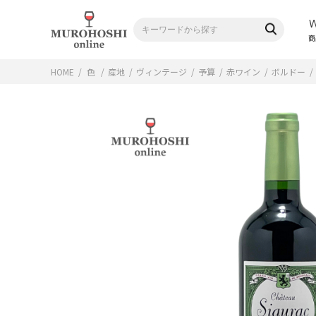
商
HOME
/
色
/
産地
/
ヴィンテージ
/
予算
/
赤ワイン
/
ボルドー
/