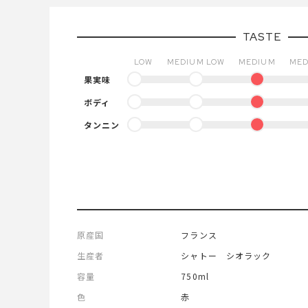
TASTE
LOW
MEDIUM LOW
MEDIUM
MED
果実味
ボディ
タンニン
原産国
フランス
生産者
シャトー シオラック
容量
750ml
色
赤