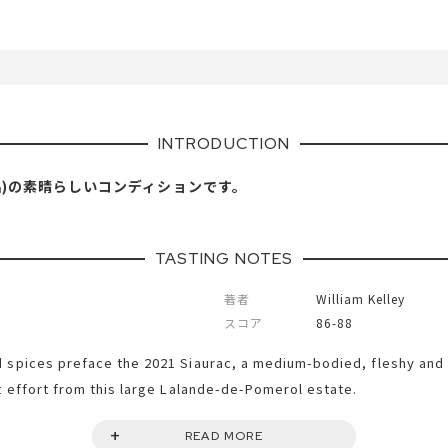
INTRODUCTION
出し品)の素晴らしいコンディションです。
TASTING NOTES
著者
William Kelley
スコア
86-88
 spices preface the 2021 Siaurac, a medium-bodied, fleshy and 
t effort from this large Lalande-de-Pomerol estate.
READ MORE