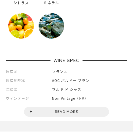
シトラス
ミネラル
WINE SPEC
原産国
フランス
原産地呼称
AOC ボルドー ブラン
生産者
マルキ ド シャス
ヴィンテージ
Non Vintage（NV）
セパージュ
ソーヴィニヨン・ブラン50％/セミヨン
READ MORE
50％
容量
750ml
タイプ
スティル