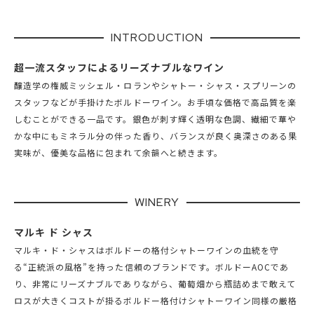
色
白
ボディ
ミディアムボディ
INTRODUCTION
輸入元
重松貿易株式会社
超一流スタッフによるリーズナブルなワイン
醸造学の権威ミッシェル・ロランやシャトー・シャス・スプリーンの
スタッフなどが手掛けたボルドーワイン。お手頃な価格で高品質を楽
しむことができる一品です。銀色が刺す輝く透明な色調、繊細で華や
かな中にもミネラル分の伴った香り、バランスが良く奥深さのある果
実味が、優美な品格に包まれて余韻へと続きます。
WINERY
マルキ ド シャス
マルキ・ド・シャスはボルドーの格付シャトーワインの血統を守
る“正統派の風格”を持った信頼のブランドです。ボルドーAOCであ
り、非常にリーズナブルでありながら、葡萄畑から瓶詰めまで敢えて
ロスが大きくコストが掛るボルドー格付けシャトーワイン同様の厳格