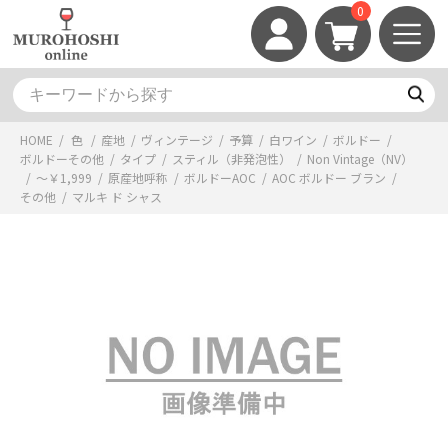
0
HOME
/
色
/
産地
/
ヴィンテージ
/
予算
/
白ワイン
/
ボルドー
/
ボルドーその他
/
タイプ
/
スティル（非発泡性）
/
Non Vintage（NV）
/
～￥1,999
/
原産地呼称
/
ボルドーAOC
/
AOC ボルドー ブラン
/
その他
/
マルキ ド シャス